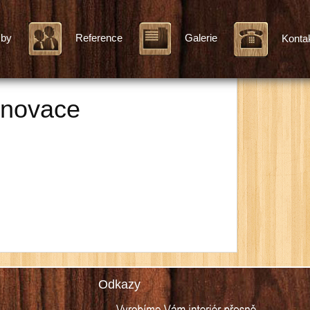
žby
Reference
Galerie
Konta
enovace
Odkazy