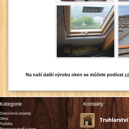
Na naší další výrobu oken se můžete podívat
z
Kategorie
Kontakty
Dokončené projekty
Okna
Podlahy