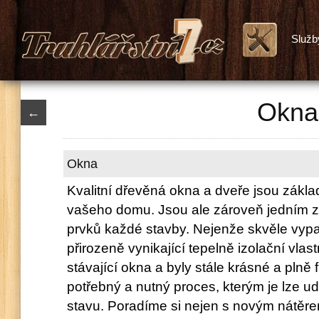
Služb
Okna
←
Okna
Kvalitní dřevěná okna a dveře jsou zákla
vašeho domu. Jsou ale zároveň jedním z 
prvků každé stavby. Nejenže skvěle vypa
přirozeně vynikající tepelně izolační vlast
stávající okna a byly stále krásné a plně 
potřebný a nutný proces, kterým je lze ud
stavu. Poradíme si nejen s novým nátěrem,